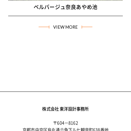
ベルバージュ奈良あやめ池
VIEW MORE
株式会社 東洋設計事務所
〒604－8162
京都市中京区烏丸通六角下ル七観音町638番地