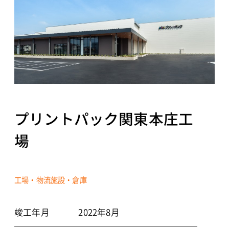
NEWS
CONTACT
プリントパック関東本庄工
個人情報保護方針
場
©2021 TOYO ARCHITECTS AND ENGINEERS OFFICE
工場・物流施設・倉庫
竣工年月
2022年8月