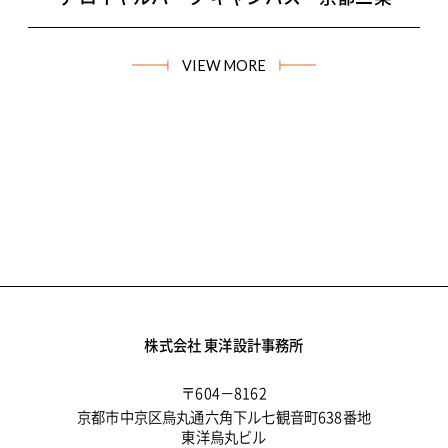
VIEW MORE
株式会社 東洋設計事務所
〒604－8162
京都市中京区烏丸通六角下ル七観音町638番地
東洋烏丸ビル