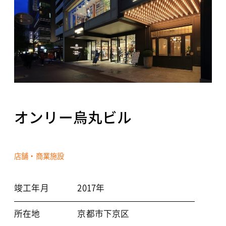
NEWS
CONTACT
オンリー烏丸ビル
個人情報保護方針
©2021 TOYO ARCHITECTS AND ENGINEERS OFFICE
店舗・商業施設
竣工年月
2017年
所在地
京都市下京区