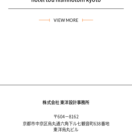
VIEW MORE
株式会社 東洋設計事務所
〒604－8162
京都市中京区烏丸通六角下ル七観音町638番地
東洋烏丸ビル