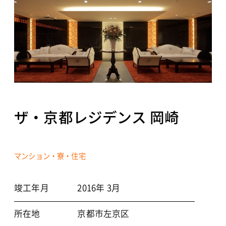
NEWS
CONTACT
ザ・京都レジデンス 岡崎
個人情報保護方針
©2021 TOYO ARCHITECTS AND ENGINEERS OFFICE
マンション・寮・住宅
竣工年月
2016年 3月
所在地
京都市左京区