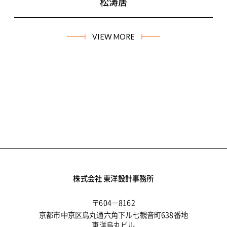
松涛居
VIEW MORE
株式会社 東洋設計事務所
〒604－8162
京都市中京区烏丸通六角下ル七観音町638番地
東洋烏丸ビル