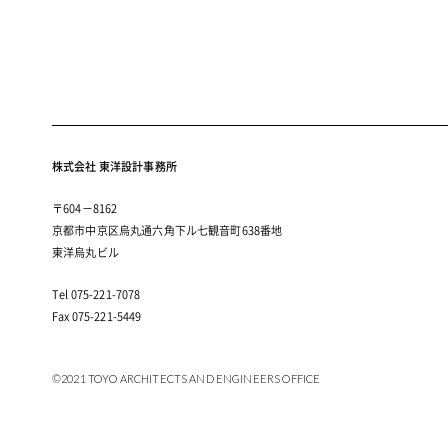
株式会社 東洋設計事務所
〒604－8162
京都市中京区烏丸通六角下ル七観音町638番地
東洋烏丸ビル
Tel 075-221-7078
Fax 075-221-5449
©2021 TOYO ARCHITECTS AND ENGINEERS OFFICE