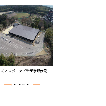
都市伏見区
舗・商業施設
在地
京都市伏見区
工年月
2019年3月
途
スポーツ練習場
造
S造 地上1階
床面積
2477.55㎡
ミズノスポーツプラザ京都伏見
VIEW MORE