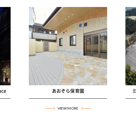
京都市左京区
京
公共・福祉施設・病院・学校
店
所在地
京都市左京区
所
竣工年月
2016年3月
竣
用途
保育所
用
構造
S造 地上2階
構
延床面積
605.86㎡
延
ce
あおぞら保育園
VIEW MORE