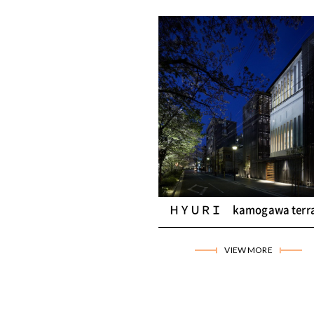
京都市下京区
店舗・商業施設
所在地
京都市下京区
竣工年月
2014年3月
用途
飲食店舗
構造
S造 地上4階
延床面積
1165
ＨＹＵＲＩ kamogawa terra
VIEW MORE